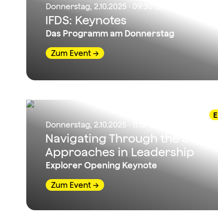
Donnerstag, 2.10.2025 · 09:30 Uhr
IFDS: Keynotes
Das Programm am Donnerstag
Zum Event
E
Donnerstag, 2.10.2025 · 11:15 Uhr
Navigating Through the Storm
Approaches in Leadership
Explorer Opening Keynote
Zum Event