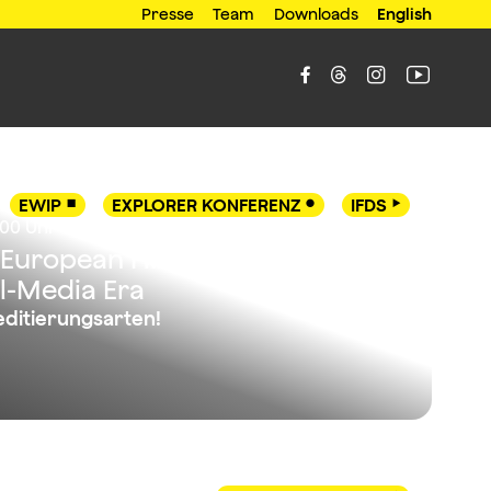
Presse
Team
Downloads
English




EWIP
EXPLORER KONFERENZ
IFDS



:00 Uhr
European Film Distribution in
al-Media Era
editierungsarten!