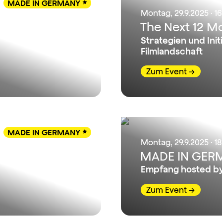
MADE IN GERMANY

Montag, 29.9.2025 · 1
The Next 12 M
Strategien und Init
Filmlandschaft
Zum Event
MADE IN GERMANY

Montag, 29.9.2025 · 18
MADE IN GERM
Empfang hosted b
Zum Event