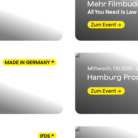
t
Mehr Filmbudg
All You Need Is Law
Zum Event
MADE IN GERMANY

Mittwoch, 1.10.2025 · 
her
Hamburg Pro
Zum Event
IFDS
