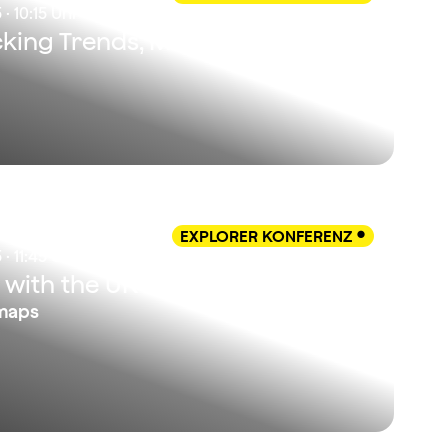
· 10:15 Uhr
acking Trends, Meaning &
EXPLORER KONFERENZ

· 11:45 Uhr
with the UK
dmaps