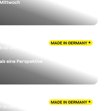
Mittwoch
MADE IN GERMANY

16:00 Uhr
als eine Perspektive
MADE IN GERMANY

17:30 Uhr