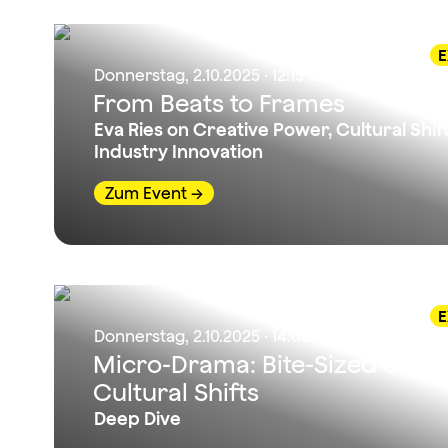
E
Donnerstag, 2.10.2025 · 12:15 Uhr
From Beats to Frames
Eva Ries on Creative Power, Cultural Shif
Industry Innovation
Zum Event
E
Donnerstag, 2.10.2025 · 14:00 Uhr
Micro-Drama: Bite-Sized Storyte
Cultural Shifts
Deep Dive