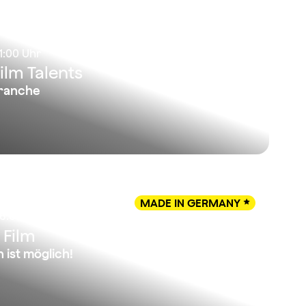
11:00 Uhr
lm Talents
Branche
MADE IN GERMANY

16:00 Uhr
 Film
 ist möglich!