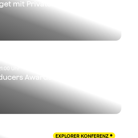
et mit Private Capital?
21:00 Uhr
ducers Awards
EXPLORER KONFERENZ
