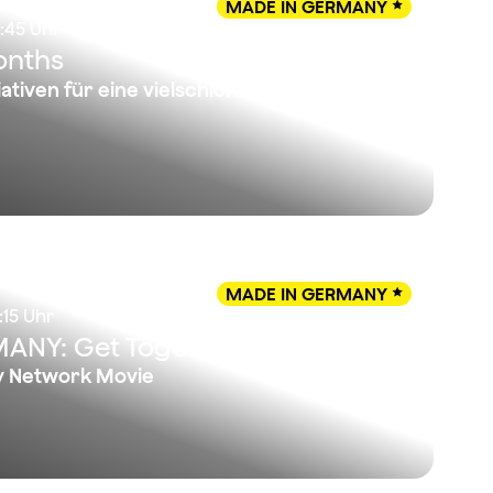
MADE IN GERMANY

6:45 Uhr
onths
iativen für eine vielschichtige
MADE IN GERMANY

:15 Uhr
ANY: Get Together
y Network Movie