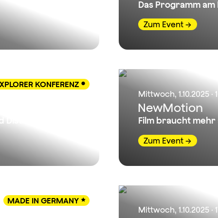
Das Programm am 
Zum Event
XPLORER KONFERENZ

Mittwoch, 1.10.2025 · 
lms
NewMotion
 Distribution
Film braucht mehr 
Zum Event
MADE IN GERMANY

Mittwoch, 1.10.2025 · 