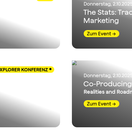
Donnerstag, 2.10.2025 
The Stats: Tr
Marketing
Zum Event
XPLORER KONFERENZ

Donnerstag, 2.10.2025 
: New
Co-Producing 
Realities and Roa
Zum Event