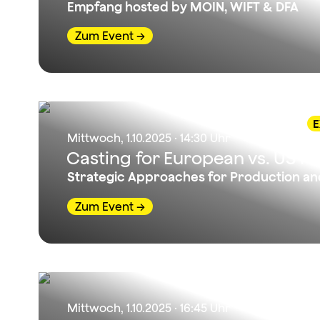
Empfang hosted by MOIN, WIFT & DFA
Zum Event
E
Mittwoch, 1.10.2025 · 14:30 Uhr
Casting for European vs. US Fi
Strategic Approaches for Production and
Zum Event
Mittwoch, 1.10.2025 · 16:45 Uhr