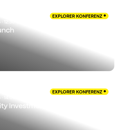
EXPLORER KONFERENZ

 · 12:30 Uhr
unch
EXPLORER KONFERENZ

 · 14:00 Uhr
ty Investment in European