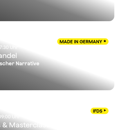
MADE IN GERMANY

17:30 Uhr
Wandel
ischer Narrative
IFDS

 09:00 Uhr
s & Masterclasses