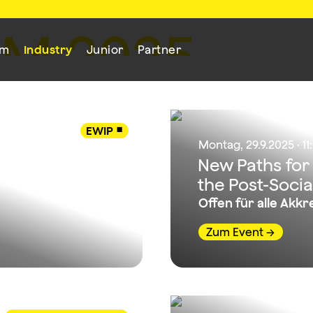
M
M
2
0
2
5
mm
Industry
Junior
Partner
EWIP

Montag, 29.9.2025 · 11
New Paths for 
the Post-Soci
Offen für alle Akkr
Zum Event