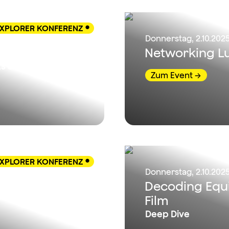
XPLORER KONFERENZ

Donnerstag, 2.10.2025
Networking L
ts & Cross-
Zum Event
XPLORER KONFERENZ

Donnerstag, 2.10.2025
lling, Big
Decoding Equi
Film
Deep Dive