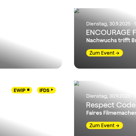
Dienstag, 30.9.2025 · 
ENCOURAGE Fi
Nachwuchs trifft 
Zum Event
EWIP
IFDS


Dienstag, 30.9.2025 · 
Respect Code
päisches
Faires Filmemachen
Zum Event