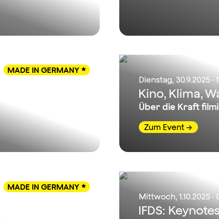
MADE IN GERMANY

Dienstag, 30.9.2025 · 
Kino, Klima, 
Über die Kraft film
Zum Event
MADE IN GERMANY

Mittwoch, 1.10.2025 ·
her
IFDS: Keynote