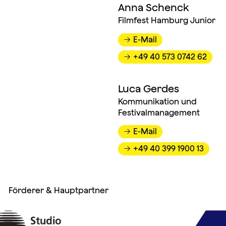
Anna Schenck
Filmfest Hamburg Junior
E-Mail
→
+49 40 573 0742 62
→
Luca Gerdes
Kommunikation und
Festivalmanagement
E-Mail
→
+49 40 399 1900 13
→
Förderer & Hauptpartner