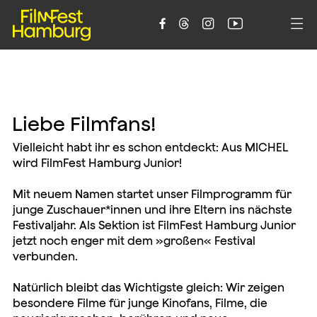





L
i
e
b
e
F
i
l
m
f
a
n
s
!
Vielleicht habt ihr es schon entdeckt: Aus MICHEL
wird FilmFest Hamburg Junior!
Mit neuem Namen startet unser Filmprogramm für
junge Zuschauer*innen und ihre Eltern ins nächste
Festivaljahr. Als Sektion ist FilmFest Hamburg Junior
jetzt noch enger mit dem »großen« Festival
verbunden.
Natürlich bleibt das Wichtigste gleich: Wir zeigen
besondere Filme für junge Kinofans, Filme, die