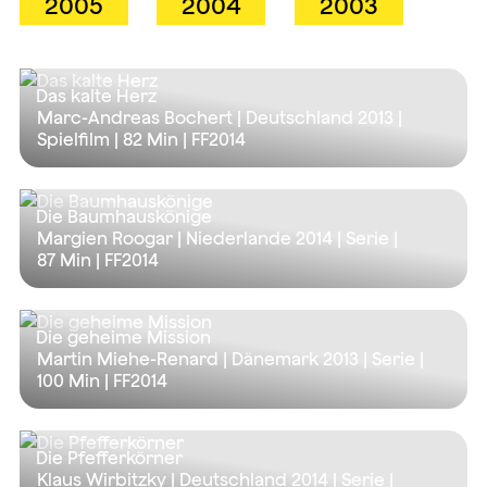
2005
2004
2003
Das kalte Herz
Marc-Andreas Bochert | Deutschland 2013 |
Spielfilm |
82 Min
| FF2014
Die Baumhauskönige
Margien Roogar | Niederlande 2014 | Serie |
87 Min
| FF2014
Die geheime Mission
Martin Miehe-Renard | Dänemark 2013 | Serie |
100 Min
| FF2014
Die Pfefferkörner
Klaus Wirbitzky | Deutschland 2014 | Serie |