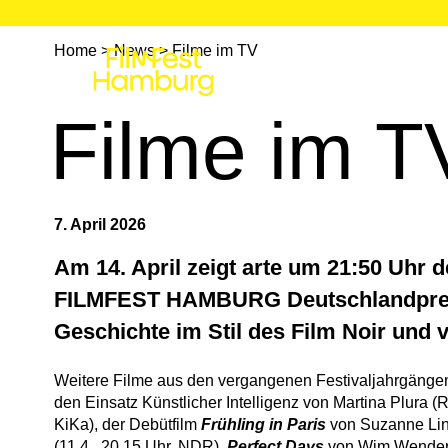
Home
>
News
>
Filme im TV
Festival
Program
Filme im T
7. April 2026
Am 14. April zeigt arte um 21:50 Uhr 
FILMFEST HAMBURG Deutschlandpremie
Geschichte im Stil des Film Noir und 
Weitere Filme aus den vergangenen Festivaljahrgänge
den Einsatz Künstlicher Intelligenz von Martina Plura (
KiKa), der Debütfilm
Frühling in Paris
von Suzanne Lin
(11.4., 20.15 Uhr, NDR),
Perfect Days
von Wim Wenders 