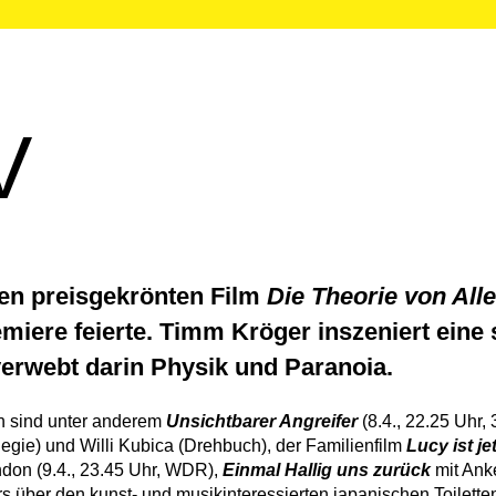
m
Industry
Junior
Partner
V
den preisgekrönten Film
Die Theorie von All
re feierte. Timm Kröger inszeniert eine
verwebt darin Physik und Paranoia.
n sind unter anderem
Unsichtbarer Angreifer
(8.4., 22.25 Uhr, 
Regie) und Willi Kubica (Drehbuch), der Familienfilm
Lucy ist je
don (9.4., 23.45 Uhr, WDR),
Einmal Hallig uns zurück
mit Anke
über den kunst- und musikinteressierten japanischen Toiletten