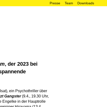
Presse
Team
Downloads




em
, der 2023 bei
 spannende
3sat), ein Psychothriller über
tzt Gangster
(9.4., 19.30 Uhr,
 Engelke in der Hauptrolle
reiniger Hirayama (13.4.,