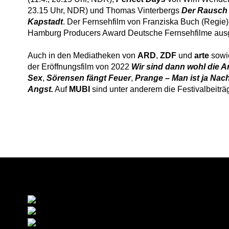
23.15 Uhr, NDR) und Thomas Vinterbergs
Der Rausch
Kapstadt
. Der Fernsehfilm von Franziska Buch (Regi
Hamburg Producers Award Deutsche Fernsehfilme ausg
Auch in den Mediatheken von
ARD
,
ZDF
und
arte
sowi
der Eröffnungsfilm von 2022
Wir sind dann wohl die 
Sex
,
Sörensen fängt Feuer
,
Prange – Man ist ja Nac
Angst.
Auf
MUBI
sind unter anderem die Festivalbeitr
Förderer & Hauptpartner