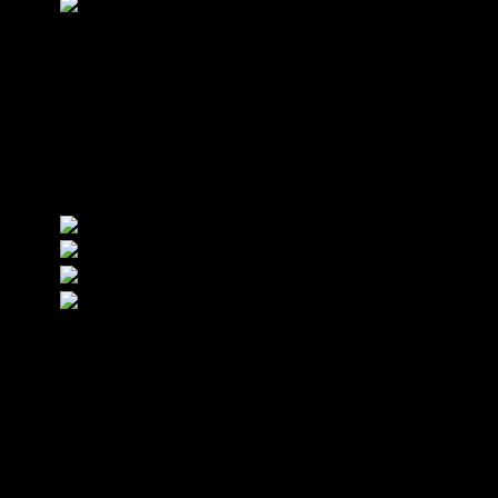
24.9. – 3.10.2026
Filmfest Hamburg gGmbH
Mönckebergstraße 18
20095 Hamburg
Kontakt
Tel. +49 40 399 19 00 0
info@filmfesthamburg.de
Member of
Impressum
Datenschutzerklärung
AGB
Compliance

© 2026
Filmfest Hamburg gGmbH