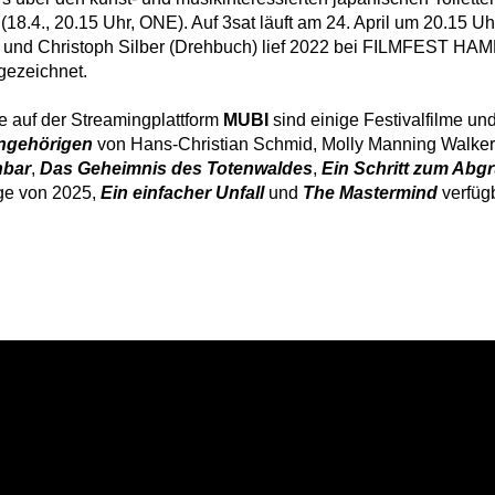
(18.4., 20.15 Uhr, ONE). Auf 3sat läuft am 24. April um 20.15 U
e) und Christoph Silber (Drehbuch) lief 2022 bei FILMFEST 
ezeichnet.
e auf der Streamingplattform
MUBI
sind einige Festivalfilme und
Angehörigen
von Hans-Christian Schmid, Molly Manning Walke
hbar
,
Das Geheimnis des Totenwaldes
,
Ein Schritt zum Abg
äge von 2025,
Ein einfacher Unfall
und
The Mastermind
verfüg