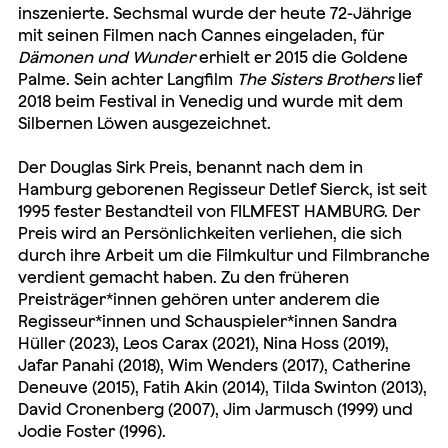
inszenierte. Sechsmal wurde der heute 72-Jährige
mit seinen Filmen nach Cannes eingeladen, für
Dämonen und Wunder
erhielt er 2015 die Goldene
Palme. Sein achter Langfilm
The Sisters Brothers
lief
2018 beim Festival in Venedig und wurde mit dem
Silbernen Löwen ausgezeichnet.
Der Douglas Sirk Preis, benannt nach dem in
Hamburg geborenen Regisseur Detlef Sierck, ist seit
1995 fester Bestandteil von FILMFEST HAMBURG. Der
Preis wird an Persönlichkeiten verliehen, die sich
durch ihre Arbeit um die Filmkultur und Filmbranche
verdient gemacht haben. Zu den früheren
Preisträger*innen gehören unter anderem die
Regisseur*innen und Schauspieler*innen Sandra
Hüller (2023), Leos Carax (2021), Nina Hoss (2019),
Jafar Panahi (2018), Wim Wenders (2017), Catherine
Deneuve (2015), Fatih Akin (2014), Tilda Swinton (2013),
David Cronenberg (2007), Jim Jarmusch (1999) und
Jodie Foster (1996).