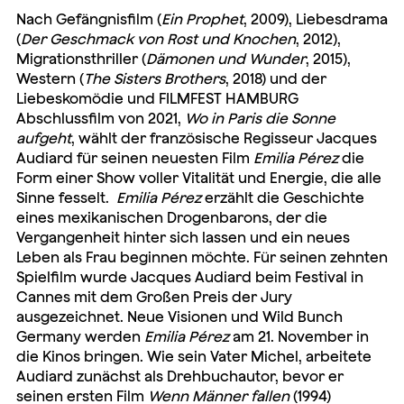
Nach Gefängnisfilm (
Ein Prophet
, 2009), Liebesdrama
(
Der Geschmack von Rost und Knochen
, 2012),
Migrationsthriller (
Dämonen und Wunder
, 2015),
Western (
The Sisters Brothers
, 2018) und der
Liebeskomödie und FILMFEST HAMBURG
Abschlussfilm von 2021,
Wo in Paris die Sonne
aufgeht
, wählt der französische Regisseur Jacques
Audiard für seinen neuesten Film
Emilia Pérez
die
Form einer Show voller Vitalität und Energie, die alle
Sinne fesselt.
Emilia Pérez
erzählt die Geschichte
eines mexikanischen Drogenbarons, der die
Vergangenheit hinter sich lassen und ein neues
Leben als Frau beginnen möchte. Für seinen zehnten
Spielfilm wurde Jacques Audiard beim Festival in
Cannes mit dem Großen Preis der Jury
ausgezeichnet. Neue Visionen und Wild Bunch
Germany werden
Emilia Pérez
am 21. November in
die Kinos bringen. Wie sein Vater Michel, arbeitete
Audiard zunächst als Drehbuchautor, bevor er
seinen ersten Film
Wenn Männer fallen
(1994)