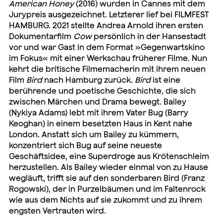
American Honey
(2016) wurden in Cannes mit dem
Jurypreis ausgezeichnet. Letzterer lief bei FILMFEST
HAMBURG. 2021 stellte Andrea Arnold ihren ersten
Dokumentarfilm
Cow
persönlich in der Hansestadt
vor und war Gast in dem Format »Gegenwartskino
im Fokus« mit einer Werkschau früherer Filme. Nun
kehrt die britische Filmemacherin mit ihrem neuen
Film
Bird
nach Hamburg zurück.
Bird
ist eine
berührende und poetische Geschichte, die sich
zwischen Märchen und Drama bewegt. Bailey
(Nykiya Adams) lebt mit ihrem Vater Bug (Barry
Keoghan) in einem besetzten Haus in Kent nahe
London. Anstatt sich um Bailey zu kümmern,
konzentriert sich Bug auf seine neueste
Geschäftsidee, eine Superdroge aus Krötenschleim
herzustellen. Als Bailey wieder einmal von zu Hause
wegläuft, trifft sie auf den sonderbaren Bird (Franz
Rogowski), der in Purzelbäumen und im Faltenrock
wie aus dem Nichts auf sie zukommt und zu ihrem
engsten Vertrauten wird.