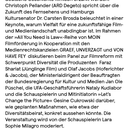
Christoph Pellander (ARD Degeto) spricht über die
Zukunft des Fernsehens und Hamburgs
Kultursenator Dr. Carsten Brosda beleuchtet in einer
Keynote
,
warum Vielfalt für eine zukunftsfähige Film-
und Medienlandschaft unabdingbar ist. Im Rahmen
der »All You Need is Law«-Reihe von MOIN
Filmförderung in Kooperation mit den
Medienrechtskanzleien GRAEF, UNVERZAGT und VON
HAVE FEY diskutieren beim Panel zur Filmreform mit
Schwerpunkt Diversität die Produzenten Faraz
Shariat (Jünglinge Film) und Olaf Jacobs (Hoferichter
& Jacobs), der Ministerialdirigent der Beauftragten
der Bundesregierung für Kultur und Medien Jan Ole
Püschel, die UFA-Geschäftsführerin Nataly Kudiabor
und die Schauspielerin und Mitinitiatorin »Let’s
Change the Picture« Gesine Cukrowski darüber,
wie geplanten Maßnahmen, wie etwa der
Diversitätsbeirat, konkret aussehen könnte. Die
Veranstaltung wird von der S
chauspielerin
Lara
Sophie Milagro
moderiert.