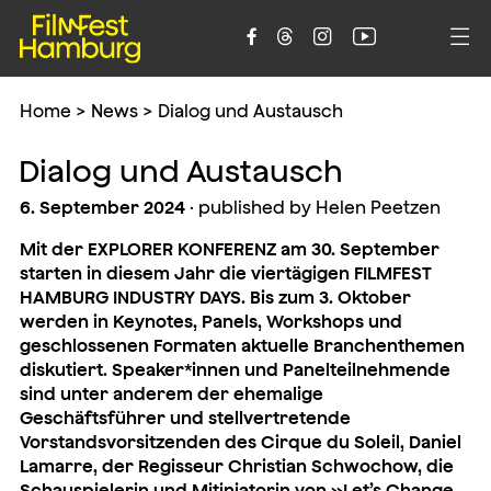





Home
>
News
>
Dialog und Austausch
Dialog und Austausch
6. September 2024
· published by Helen Peetzen
Mit der EXPLORER KONFERENZ am 30. September
starten in diesem Jahr die viertägigen FILMFEST
HAMBURG INDUSTRY DAYS. Bis zum 3. Oktober
werden in Keynotes, Panels, Workshops und
geschlossenen Formaten aktuelle Branchenthemen
diskutiert. Speaker*innen und Panelteilnehmende
sind unter anderem der ehemalige
Geschäftsführer und stellvertretende
Vorstandsvorsitzenden des Cirque du Soleil, Daniel
Lamarre, der Regisseur Christian Schwochow, die
Schauspielerin und Mitiniatorin von
»
Let’s Change