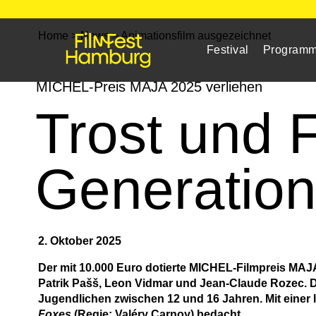
Home
>
News
>
Animationsfilm ausgezeichnet
Festival
Program
MICHEL-Preis MAJA 2025 verliehen
Trost und F
Generatio
2. Oktober 2025
Der mit 10.000 Euro dotierte MICHEL-Filmpreis MAJ
Patrik Pašš, Leon Vidmar und Jean-Claude Rozec. D
Jugendlichen zwischen 12 und 16 Jahren. Mit eine
Foxes
(Regie: Valéry Carnoy) bedacht.