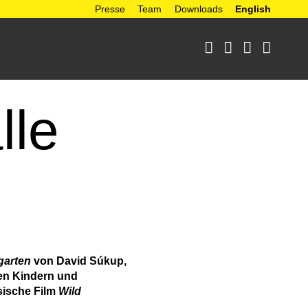
Presse
Team
Downloads
English




lle
garten
von David Súkup,
ben Kindern und
sische Film
Wild