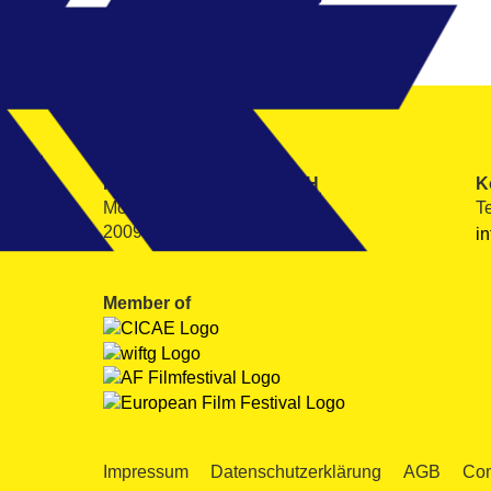
Filmfest Hamburg gGmbH
K
Mönckebergstraße 18
T
20095 Hamburg
i
Member of
Impressum
Datenschutzerklärung
AGB
Com