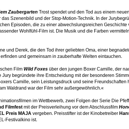
dem Zaubergarten
Trost spendet und den Tod aus einem neuen 
das Szenenbild und der Stop-Motion-Technik. In der Jurybegrü
lreichen Episoden, die zu einer abwechslungsreichen Geschicht
passender Wohlfühl-Film ist. Die Musik und die Farben vermitteln
ne und Derek, die den Tod ihrer geliebten Oma, einer begnadet
u erfinden und gemeinsam in zauberhafte Welten eintauchen.
ischen Film
Wild Foxes
über den jungen Boxer Camille, der na
Die Jury begründete ihre Entscheidung mit der besonderen Stim
oxers Camille, sein Leistungsdruck und seine Freundschaften h
 am Waldrand war der Film sehr außergewöhnlich.«
imationsfilmen im Wettbewerb, zwei Folgen der Serie Die Pfeff
d Filmfest
mit der Preisverleihung vor dem Abschlussfilm
Hon
L Preis MAJA
vergeben. Preisstifter ist der Kinobetreiber
Hans
L-Festivalkino ist.