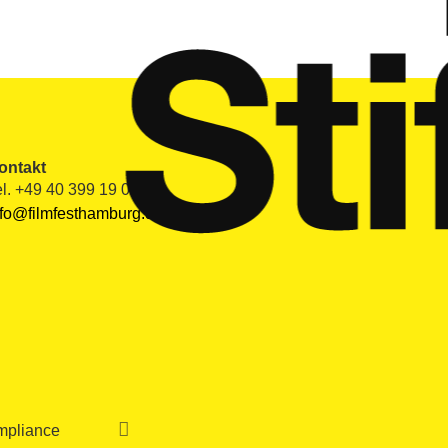
ontakt
el. +49 40 399 19 00 0
nfo@filmfesthamburg.de

pliance