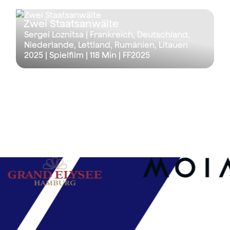
Zwei Staatsanwälte
Sergei Loznitsa | Frankreich, Deutschland,
Niederlande, Lettland, Rumänien, Litauen
2025 | Spielfilm |
118 Min
| FF2025