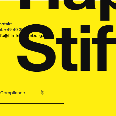
ontakt
el. +49 40 399 19 00 0
nfo@filmfesthamburg.de
Compliance
