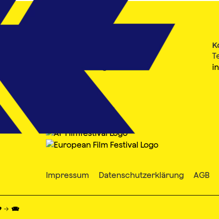
Filmfest Hamburg gGmbH
K
Mönckebergstraße 18
T
20095 Hamburg
i
Member of
Impressum
Datenschutzerklärung
AGB
♥ → 