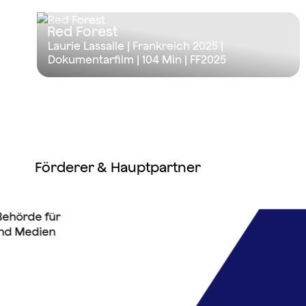
Red Forest
Laurie Lassalle | Frankreich 2025 |
Dokumentarfilm |
104 Min
| FF2025
Förderer & Hauptpartner