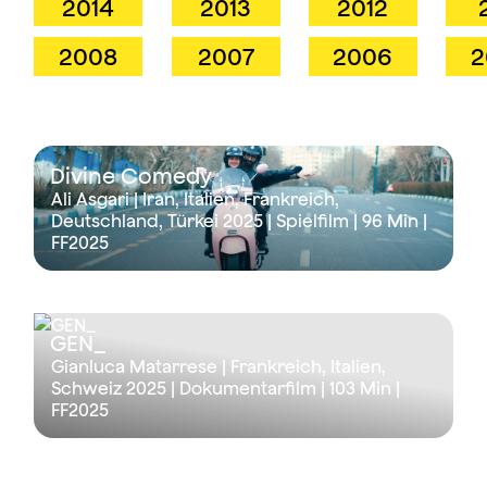
2014
2013
2012
2008
2007
2006
2
Divine Comedy
Ali Asgari | Iran, Italien, Frankreich,
Deutschland, Türkei 2025 | Spielfilm |
96 Min
|
FF2025
GEN_
Gianluca Matarrese | Frankreich, Italien,
Schweiz 2025 | Dokumentarfilm |
103 Min
|
FF2025