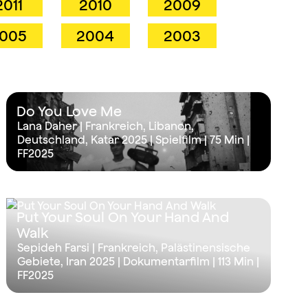
2011
2010
2009
005
2004
2003
Do You Love Me
Lana Daher | Frankreich, Libanon,
Deutschland, Katar 2025 | Spielfilm |
75 Min
|
FF2025
Put Your Soul On Your Hand And
Walk
Sepideh Farsi | Frankreich, Palästinensische
Gebiete, Iran 2025 | Dokumentarfilm |
113 Min
|
FF2025