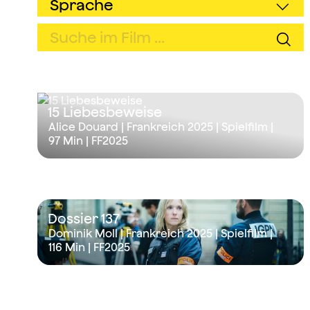
15 Liebesbeweise
Alice Douard | Frankreich 2025 | Spielfilm |
97 Min
| FF2025
Dossier 137
Dominik Moll | Frankreich 2025 | Spielfilm |
116 Min
| FF2025