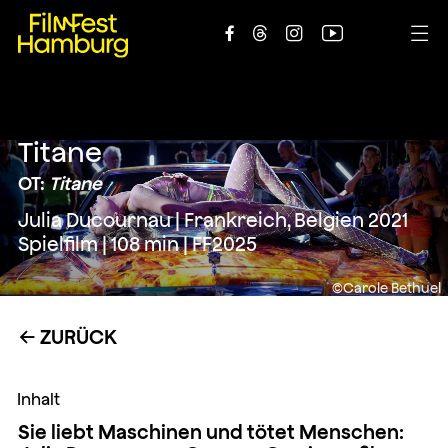





Titane
OT:
Titane
Julia Ducournau | Frankreich, Belgien 2021
Spielfilm | 108 min | FF2025
©Carole Bethuel
ZURÜCK
←
Inhalt
Sie liebt Maschinen und tötet Menschen: