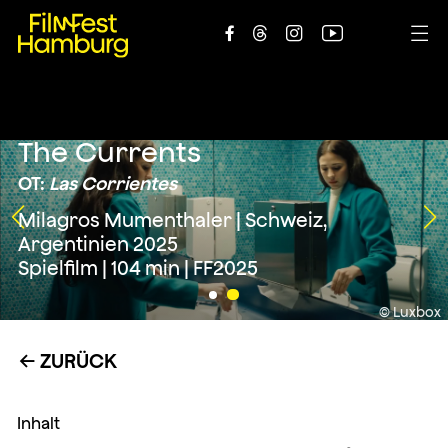





The Currents
OT:
Las Corrientes
Milagros Mumenthaler | Schweiz,
Argentinien 2025
Spielfilm | 104 min | FF2025
© Luxbox
ZURÜCK
←
Inhalt