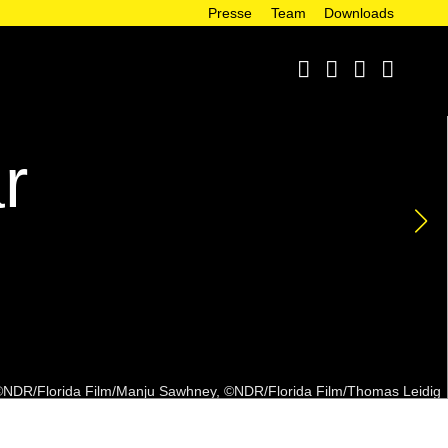
Presse
Team
Downloads




r
NDR/Florida Film/Manju Sawhney, ©NDR/Florida Film/Thomas Leidig