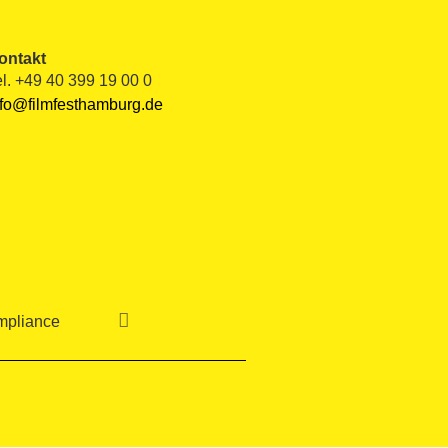
ontakt
el. +49 40 399 19 00 0
nfo@filmfesthamburg.de

pliance