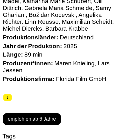
Mädel, Katharina Marie Schubert, Olli
Dittrich, Gabriela Maria Schmeide, Samy
Ghariani, Božidar Kocevski, Angelika
Richter, Linn Reusse, Maximilian Scheidt,
Michel Diercks, Barbara Krabbe
Produktionsländer:
Deutschland
Jahr der Produktion:
2025
Länge:
89 min
Produzent*innen:
Maren Knieling, Lars
Jessen
Produktionsfirma:
Florida Film GmbH
↓
empfohlen ab 6 Jahre
Tags