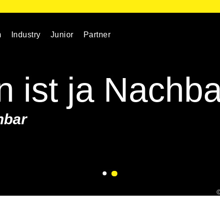
m
Industry
Junior
Partner
 ist ja Nachba
hbar
©