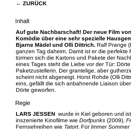
←
ZURÜCK
Inhalt
Auf gute Nachbarschaft! Der neue Film von
Komödie über eine sehr spezielle Hausge
Bjarne Mädel und Olli Dittrich.
Ralf Prange (
ganzen Tag daheim. Damit ist er die perfekte
türmen sich die Kartons und Pakete der Nach
eines Tages steht die Liebe vor der Tür: Dört
Paketzustellerin. Der grantelige, aber guther
scheint nicht abgeneigt. Horst Rohde (Olli Di
eins, gefällt die sich anbahnende Liaison über
Dörte geworfen.
Regie
LARS JESSEN
wurde in Kiel geboren und is
inszenierte Kinofilme wie
Dorfpunks
(2009),
F
Fernsehreihen wie
Tatort
. Für
Immer Sommer