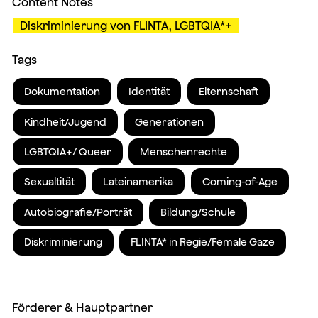
Content Notes
Diskriminierung von FLINTA, LGBTQIA*+
Tags
Dokumentation
Identität
Elternschaft
Kindheit/Jugend
Generationen
LGBTQIA+/ Queer
Menschenrechte
Sexualtität
Lateinamerika
Coming-of-Age
Autobiografie/Porträt
Bildung/Schule
Diskriminierung
FLINTA* in Regie/Female Gaze
Förderer & Hauptpartner