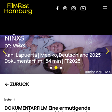





NIÑXS
OT:
NIÑXS
Kani Lapuerta | Mexiko, Deutschland 2025
Dokumentarfilm | 84 min | FF2025
©missingFILMs
ZURÜCK
←
Inhalt
DOKUMENTARFILM Eine ermutigende