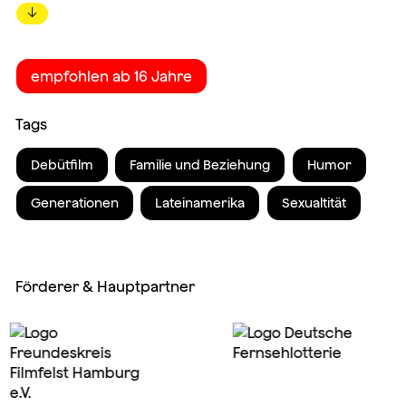
↓
empfohlen ab 16 Jahre
Tags
Debütfilm
Familie und Beziehung
Humor
Generationen
Lateinamerika
Sexualtität
Förderer & Hauptpartner