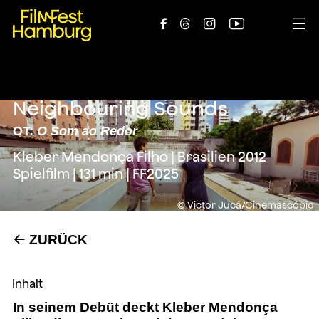





Neighbouring Sounds
OT:
O Som ao Redor
Kleber Mendonça Filho | Brasilien 2012
Spielfilm | 131 min | FF2025
© Victor Jucá/Cinemascópio
ZURÜCK
←
Inhalt
In seinem Debüt deckt Kleber Mendonça