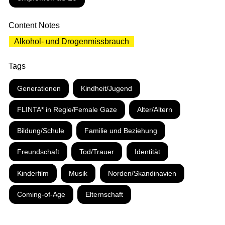
Content Notes
Alkohol- und Drogenmissbrauch
Tags
Generationen
Kindheit/Jugend
FLINTA* in Regie/Female Gaze
Alter/Altern
Bildung/Schule
Familie und Beziehung
Freundschaft
Tod/Trauer
Identität
Kinderfilm
Musik
Norden/Skandinavien
Coming-of-Age
Elternschaft