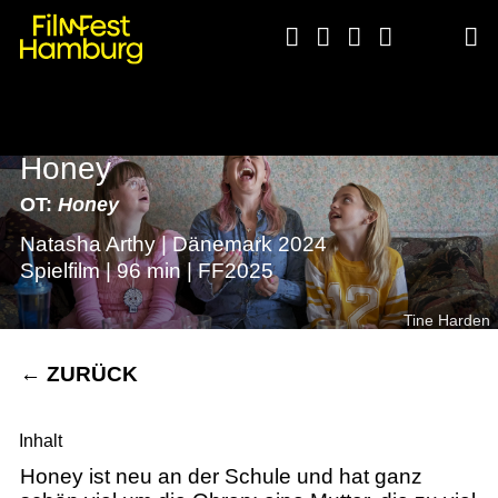





Honey
OT:
Honey
Natasha Arthy | Dänemark 2024
Spielfilm | 96 min | FF2025
Tine Harden
←
ZURÜCK
Inhalt
Honey ist neu an der Schule und hat ganz