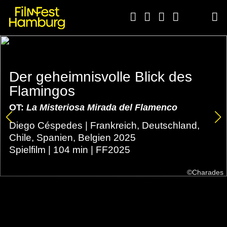





Der geheimnisvolle Blick des
Flamingos
OT:
La Misteriosa Mirada del Flamenco
Diego Céspedes | Frankreich, Deutschland,
Chile, Spanien, Belgien 2025
Spielfilm | 104 min | FF2025
©Charades
←
ZURÜCK