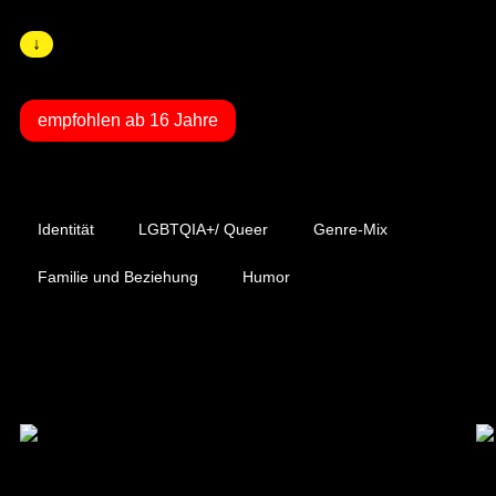
↓
empfohlen ab 16 Jahre
Tags
Identität
LGBTQIA+/ Queer
Genre-Mix
Familie und Beziehung
Humor
Förderer & Hauptpartner