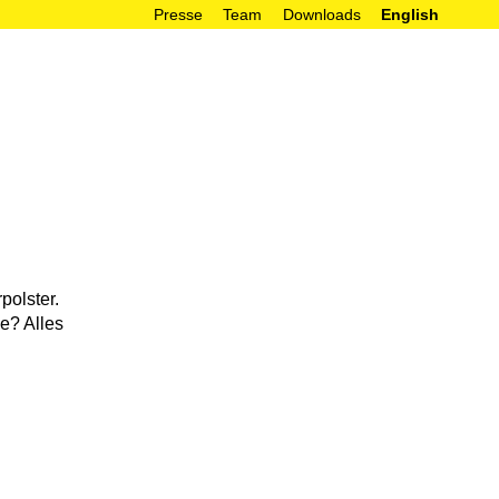
Presse
Team
Downloads
English




polster.
e? Alles