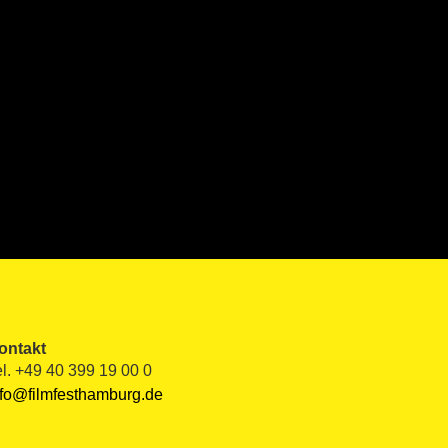
ontakt
el. +49 40 399 19 00 0
nfo@filmfesthamburg.de