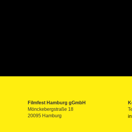
Filmfest Hamburg gGmbH
K
Mönckebergstraße 18
T
20095 Hamburg
i