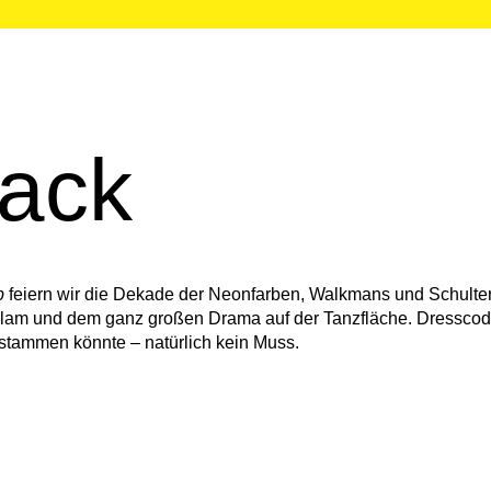
m
Industry
Junior
Partner
back
b
feiern wir die Dekade der Neonfarben, Walkmans und Schulter
Glam und dem ganz großen Drama auf der Tanzfläche. Dresscod
 stammen könnte – natürlich kein Muss.