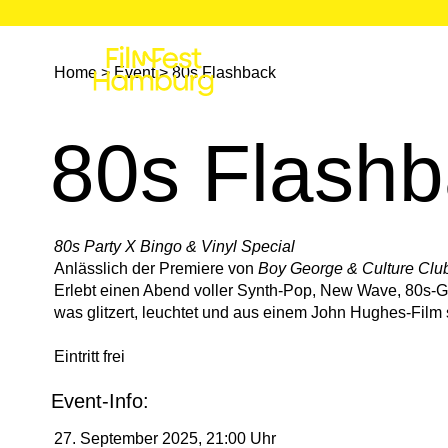
Festival
Program
Home
>
Event
>
80s Flashback
80s Flash
80s Party X Bingo & Vinyl Special
Anlässlich der Premiere von
Boy George & Culture Clu
Erlebt einen Abend voller Synth-Pop, New Wave, 80s-
was glitzert, leuchtet und aus einem John Hughes-Film
Eintritt frei
Event-Info:
27. September 2025, 21:00 Uhr