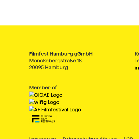
Filmfest Hamburg gGmbH
K
Mönckebergstraße 18
T
20095 Hamburg
i
Member of