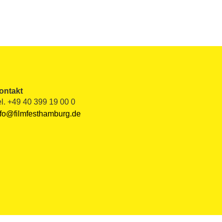
ontakt
el. +49 40 399 19 00 0
nfo@filmfesthamburg.de

pliance