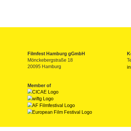
Filmfest Hamburg gGmbH
K
Mönckebergstraße 18
T
20095 Hamburg
i
Member of
Impressum
Datenschutzerklärung
AGB
Com