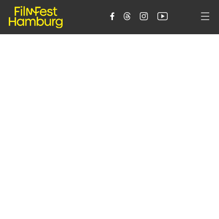




