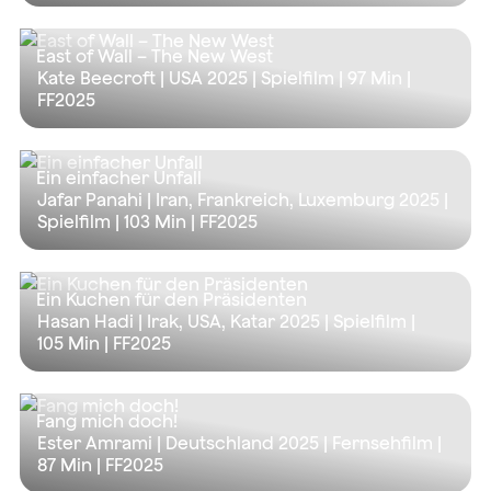
East of Wall – The New West
Kate Beecroft | USA 2025 | Spielfilm |
97 Min
|
FF2025
Ein einfacher Unfall
Jafar Panahi | Iran, Frankreich, Luxemburg 2025 |
Spielfilm |
103 Min
| FF2025
Ein Kuchen für den Präsidenten
Hasan Hadi | Irak, USA, Katar 2025 | Spielfilm |
105 Min
| FF2025
Fang mich doch!
Ester Amrami | Deutschland 2025 | Fernsehfilm |
87 Min
| FF2025