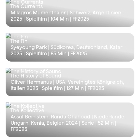
The Currents
Milagros Mumenthaler | Schweiz, Argentinien
2025 | Spielfilm |
104 Min
| FF2025
The Fin
Syeyoung Park | Südkorea, Deutschland, Katar
2025 | Spielfilm |
85 Min
| FF2025
The History of Sound
Oliver Hermanus | USA, Vereinigtes Königreich,
Italien 2025 | Spielfilm |
127 Min
| FF2025
The Kollective
Assaf Bernstein, Randa Chahoud | Niederlande,
Ungarn, Kenia, Belgien 2024 | Serie |
52 Min
|
FF2025