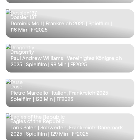
Dossier 137
Dominik Moll | Frankreich 2025 | Spielfilm |
116 Min
| FF2025
Dragonfly
Paul Andrew Williams | Vereinigtes Königreich
2025 | Spielfilm |
98 Min
| FF2025
Duse
Pietro Marcello | Italien, Frankreich 2025 |
Spielfilm |
123 Min
| FF2025
Eagles of the Republic
Tarik Saleh | Schweden, Frankreich, Dänemark
2025 | Spielfilm |
129 Min
| FF2025