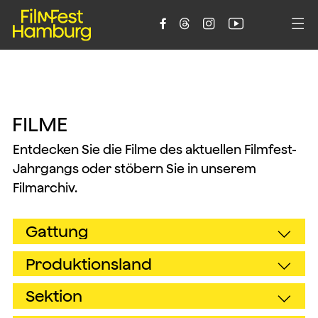





F
I
L
M
E
Entdecken Sie die Filme des aktuellen Filmfest-
Jahrgangs oder stöbern Sie in unserem
Filmarchiv.