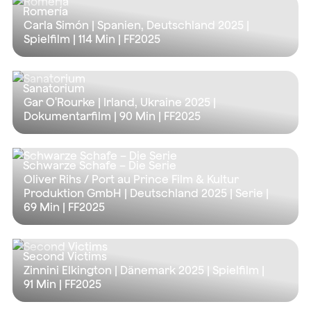
Romería
Carla Simón | Spanien, Deutschland 2025 |
Spielfilm |
114 Min
| FF2025
Sanatorium
Gar O'Rourke | Irland, Ukraine 2025 |
Dokumentarfilm |
90 Min
| FF2025
Schwarze Schafe – Die Serie
Oliver Rihs / Port au Prince Film & Kultur
Produktion GmbH | Deutschland 2025 | Serie |
69 Min
| FF2025
Second Victims
Zinnini Elkington | Dänemark 2025 | Spielfilm |
91 Min
| FF2025