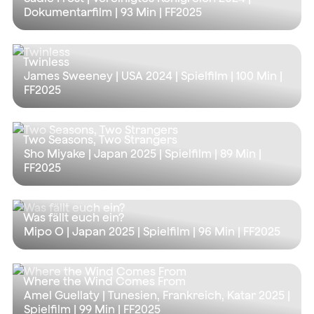
Dokumentarfilm |
93 Min
| FF2025
Twinless
James Sweeney | USA 2024 | Spielfilm |
100 Min
|
FF2025
Two Seasons, Two Strangers
Sho Miyake | Japan 2025 | Spielfilm |
89 Min
|
FF2025
Was fällt euch ein?
Mipo O | Japan 2025 | Spielfilm |
96 Min
| FF2025
Where the Wind Comes From
Amel Guellaty | Tunesien, Frankreich, Katar 2025 |
Spielfilm |
99 Min
| FF2025