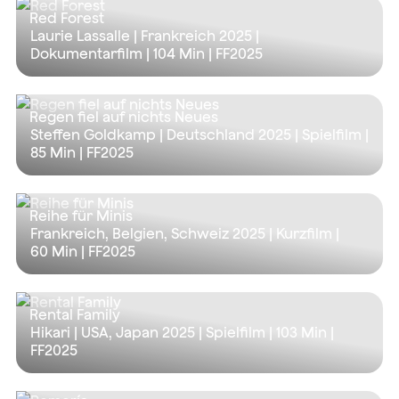
Red Forest
Laurie Lassalle | Frankreich 2025 |
Dokumentarfilm |
104 Min
| FF2025
Regen fiel auf nichts Neues
Steffen Goldkamp | Deutschland 2025 | Spielfilm |
85 Min
| FF2025
Reihe für Minis
Frankreich, Belgien, Schweiz 2025 | Kurzfilm |
60 Min
| FF2025
Rental Family
Hikari | USA, Japan 2025 | Spielfilm |
103 Min
|
FF2025