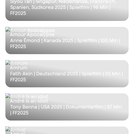
Siyou Tan | Singapur, Niederlande, Frankreich,
Spanien, Südkorea 2025 | Spielfilm |
98 Min
|
FF2025
Amour Apocalypse
Anne Émond | Kanada 2025 | Spielfilm |
100 Min
|
FF2025
Amrum
Fatih Akin | Deutschland 2025 | Spielfilm |
93 Min
|
FF2025
André Is an Idiot
Tony Benna | USA 2025 | Dokumentarfilm |
87 Min
| FF2025