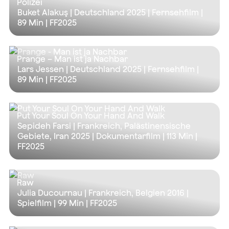
Polizei
Buket Alakuş | Deutschland 2025 | Fernsehfilm |
89 Min
| FF2025
Prange – Man ist ja Nachbar
Lars Jessen | Deutschland 2025 | Fernsehfilm |
89 Min
| FF2025
Put Your Soul On Your Hand And Walk
Sepideh Farsi | Frankreich, Palästinensische
Gebiete, Iran 2025 | Dokumentarfilm |
113 Min
|
FF2025
Raw
Julia Ducournau | Frankreich, Belgien 2016 |
Spielfilm |
99 Min
| FF2025