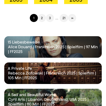
…
1
2
3
21
»
15 Liebesbeweise
Alice Douard | Frankreich 2025 | Spielfilm |
97 Min
| FF2025
A Private Life
Rebecca Zlotowski | Frankreich 2025 | Spielfilm |
105 Min
| FF2025
A Sad and Beautiful World
Cyril Aris | Libanon, Deutschland, USA 2025 |
Spielfilm |
110 Min
| FF2025