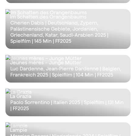
Im Schatten des Orangenbaums
Cherien Dabis | Deutschland, Zypern,
Palästinensische Gebiete, Jordanien,
Griechenland, Katar, Saudi-Arabien 2025 |
Spielfilm |
145 Min
| FF2025
Jeunes mères – Junge Mütter
Luc Dardenne, Jean-Pierre Dardenne | Belgien,
Frankreich 2025 | Spielfilm |
104 Min
| FF2025
La Grazia
Paolo Sorrentino | Italien 2025 | Spielfilm |
131 Min
| FF2025
Lampie