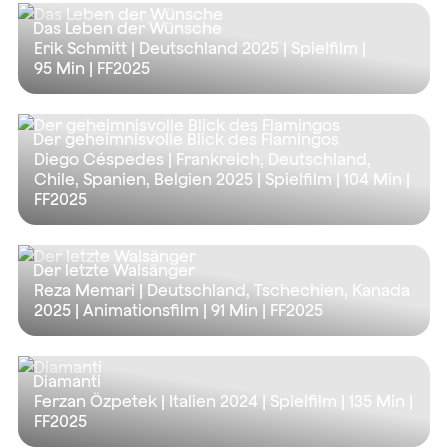
Das Leben der Wünsche
Erik Schmitt | Deutschland 2025 | Spielfilm |
95 Min
| FF2025
Der geheimnisvolle Blick des Flamingos
Diego Céspedes | Frankreich, Deutschland,
Chile, Spanien, Belgien 2025 | Spielfilm |
104 Min
|
FF2025
Der letzte Walsänger
Reza Memari | Deutschland, Tschechien, Kanada
2025 | Animationsfilm |
91 Min
| FF2025
Diamanti
Ferzan Özpetek | Italien 2024 | Spielfilm |
135 Min
|
FF2025