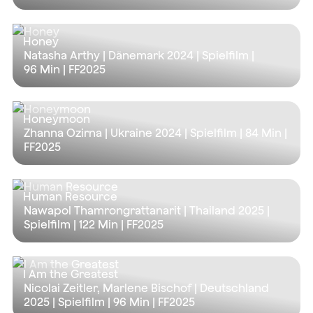
Honey
Natasha Arthy | Dänemark 2024 | Spielfilm |
96 Min
| FF2025
Honeymoon
Zhanna Ozirna | Ukraine 2024 | Spielfilm |
84 Min
|
FF2025
Human Resource
Nawapol Thamrongrattanarit | Thailand 2025 |
Spielfilm |
122 Min
| FF2025
I Am the Greatest
Nicolai Zeitler, Marlene Bischof | Deutschland
2025 | Spielfilm |
96 Min
| FF2025