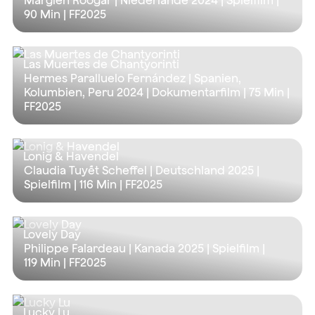
Margien Roogar | Niederlande 2024 | Spielfilm |
90 Min
| FF2025
Las Muertes de Chantyorinti
Hermes Paralluelo Fernández | Spanien,
Kolumbien, Peru 2024 | Dokumentarfilm |
75 Min
|
FF2025
Lonig & Havendel
Claudia Tuyết Scheffel | Deutschland 2025 |
Spielfilm |
116 Min
| FF2025
Lovely Day
Philippe Falardeau | Kanada 2025 | Spielfilm |
119 Min
| FF2025
Lucky Lu