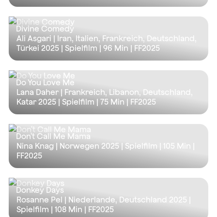
Divine Comedy
Ali Asgari | Iran, Italien, Frankreich, Deutschland,
Türkei 2025 | Spielfilm |
96 Min
| FF2025
Do You Love Me
Lana Daher | Frankreich, Libanon, Deutschland,
Katar 2025 | Spielfilm |
75 Min
| FF2025
Don't Call Me Mama
Nina Knag | Norwegen 2025 | Spielfilm |
105 Min
|
FF2025
Donkey Days
Rosanne Pel | Niederlande, Deutschland 2025 |
Spielfilm |
108 Min
| FF2025