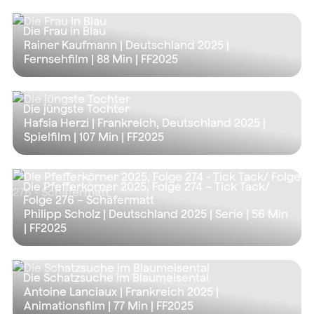
Die Frau in Blau
Rainer Kaufmann | Deutschland 2025 |
Fernsehfilm |
88 Min
| FF2025
Die jüngste Tochter
Hafsia Herzi | Frankreich, Deutschland 2025 |
Spielfilm |
107 Min
| FF2025
Die Pfefferkörner 2025, Folge 274 – Tick Tack/
Folge 276 – Schäfermatt
Philipp Scholz | Deutschland 2025 | Serie |
56 Min
| FF2025
Die Schatzsuche im Blaumeisental
Antoine Lanciaux | Frankreich 2025 |
Animationsfilm |
77 Min
| FF2025