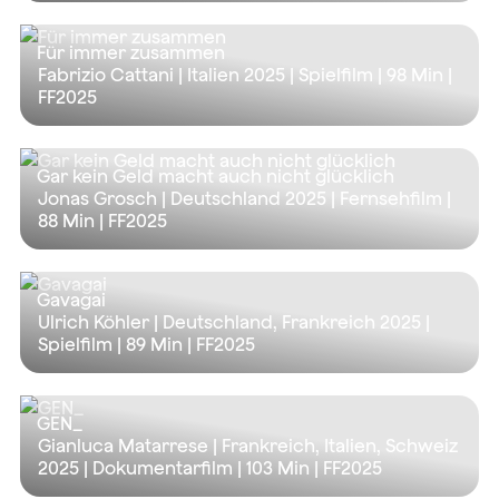
Für immer zusammen
Fabrizio Cattani | Italien 2025 | Spielfilm |
98 Min
|
FF2025
Gar kein Geld macht auch nicht glücklich
Jonas Grosch | Deutschland 2025 | Fernsehfilm |
88 Min
| FF2025
Gavagai
Ulrich Köhler | Deutschland, Frankreich 2025 |
Spielfilm |
89 Min
| FF2025
GEN_
Gianluca Matarrese | Frankreich, Italien, Schweiz
2025 | Dokumentarfilm |
103 Min
| FF2025