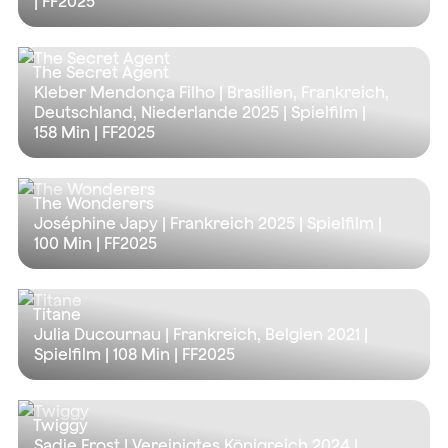
| FF2025
The Secret Agent
Kleber Mendonça Filho | Brasilien, Frankreich,
Deutschland, Niederlande 2025 | Spielfilm |
158 Min
| FF2025
The Wonderers
Joséphine Japy | Frankreich 2025 | Spielfilm |
100 Min
| FF2025
Titane
Julia Ducournau | Frankreich, Belgien 2021 |
Spielfilm |
108 Min
| FF2025
Twiggy
Sadie Frost | Vereinigtes Königreich 2024 |