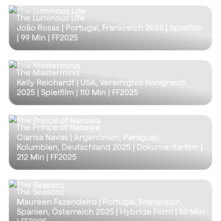
The Luminous Life
João Rosas | Portugal, Frankreich 2025 | Spielfilm
|
99 Min
| FF2025
The Mastermind
Kelly Reichardt | USA, Vereinigtes Königreich
2025 | Spielfilm |
110 Min
| FF2025
The Prince of Nanawa
Clarisa Navas | Argentinien, Paraguay,
Kolumbien, Deutschland 2025 | Dokumentarfilm |
212 Min
| FF2025
The Seasons
Maureen Fazendeiro | Portugal, Frankreich,
Spanien, Österreich 2025 | Hybride Form |
82 Min