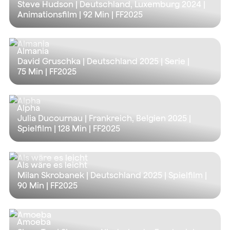
Steve Hudson | Deutschland, Luxemburg 2024 |
Animationsfilm |
92 Min
| FF2025
Almania
David Gruschka | Deutschland 2025 | Serie |
75 Min
| FF2025
Alpha
Julia Ducournau | Frankreich, Belgien 2025 |
Spielfilm |
128 Min
| FF2025
Als wäre es leicht
Milan Skrobanek | Deutschland 2025 | Spielfilm |
90 Min
| FF2025
Amoeba