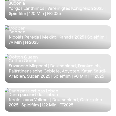
Bugonia
Yorgos Lanthimos | Vereinigtes Königreich 2025 |
Spielfilm |
120 Min
| FF2025
Copper
Nicolás Pereda | Mexiko, Kanada 2025 | Spielfilm |
79 Min
| FF2025
Cotton Queen
Suzannah Mirghani | Deutschland, Frankreich,
Palästinensische Gebiete, Ägypten, Katar, Saudi-
Arabien, Sudan 2025 | Spielfilm |
90 Min
| FF2025
Dann passiert das Leben
Neele Leana Vollmar | Deutschland, Österreich
2025 | Spielfilm |
122 Min
| FF2025