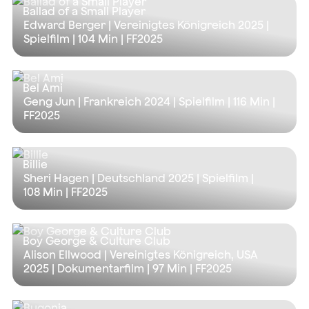
Ballad of a Small Player
Edward Berger | Vereinigtes Königreich 2025 |
Spielfilm |
104 Min
| FF2025
Bel Ami
Geng Jun | Frankreich 2024 | Spielfilm |
116 Min
|
FF2025
Billie
Sheri Hagen | Deutschland 2025 | Spielfilm |
108 Min
| FF2025
Boy George & Culture Club
Alison Ellwood | Vereinigtes Königreich, USA
2025 | Dokumentarfilm |
97 Min
| FF2025