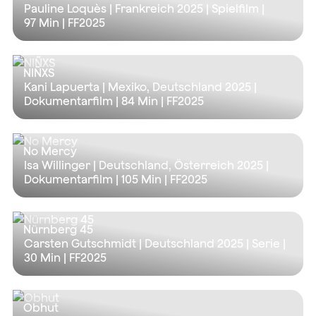
Pauline Loquès | Frankreich 2025 | Spielfilm |
97 Min
| FF2025
NIÑXS
Kani Lapuerta | Mexiko, Deutschland 2025 |
Dokumentarfilm |
84 Min
| FF2025
No Mercy
Isa Willinger | Deutschland, Österreich 2025 |
Dokumentarfilm |
105 Min
| FF2025
Nürnberg 45
Carsten Gutschmidt | Deutschland 2025 | Serie |
30 Min
| FF2025
Obhut