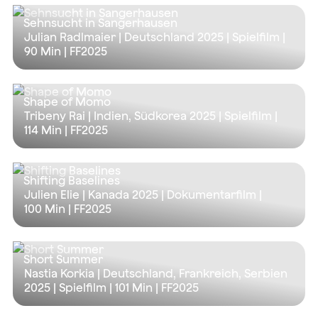
Sehnsucht in Sangerhausen
Julian Radlmaier | Deutschland 2025 | Spielfilm |
90 Min
| FF2025
Shape of Momo
Tribeny Rai | Indien, Südkorea 2025 | Spielfilm |
114 Min
| FF2025
Shifting Baselines
Julien Elie | Kanada 2025 | Dokumentarfilm |
100 Min
| FF2025
Short Summer
Nastia Korkia | Deutschland, Frankreich, Serbien
2025 | Spielfilm |
101 Min
| FF2025