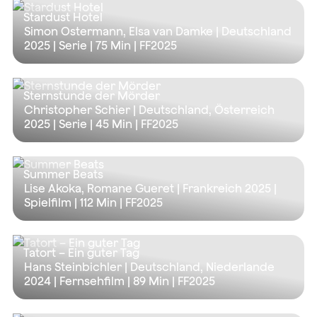
Stardust Hotel
Simon Ostermann, Elsa van Damke | Deutschland
2025 | Serie |
75 Min
| FF2025
Sternstunde der Mörder
Christopher Schier | Deutschland, Österreich
2025 | Serie |
45 Min
| FF2025
Summer Beats
Lise Akoka, Romane Gueret | Frankreich 2025 |
Spielfilm |
112 Min
| FF2025
Tatort – Ein guter Tag
Hans Steinbichler | Deutschland, Niederlande
2024 | Fernsehfilm |
89 Min
| FF2025