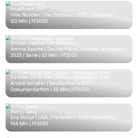
Smalltown Girl
Hille Norden | Deutschland 2025 | Spielfilm |
122 Min
| FF2025
Smillas Gespür für Schnee
Amma Asante | Deutschland, Litauen, Schweden
2025 | Serie |
52 Min
| FF2025
So oder so ist das Leben – Hildegard Knef
André Schäfer | Deutschland 2025 |
Dokumentarfilm |
55 Min
| FF2025
Sorry, Baby
Eva Victor | USA, Frankreich 2025 | Spielfilm |
104 Min
| FF2025