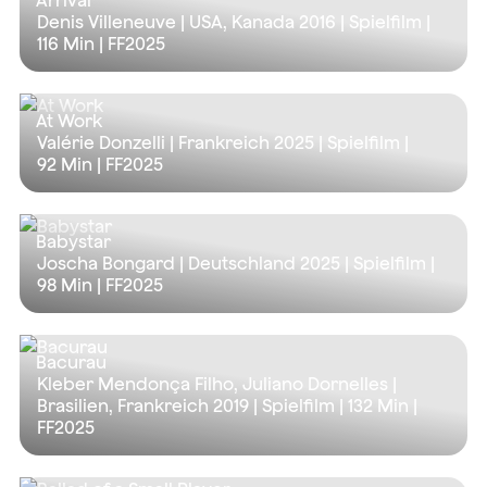
Arrival
Denis Villeneuve | USA, Kanada 2016 | Spielfilm |
116 Min
| FF2025
At Work
Valérie Donzelli | Frankreich 2025 | Spielfilm |
92 Min
| FF2025
Babystar
Joscha Bongard | Deutschland 2025 | Spielfilm |
98 Min
| FF2025
Bacurau
Kleber Mendonça Filho, Juliano Dornelles |
Brasilien, Frankreich 2019 | Spielfilm |
132 Min
|
FF2025