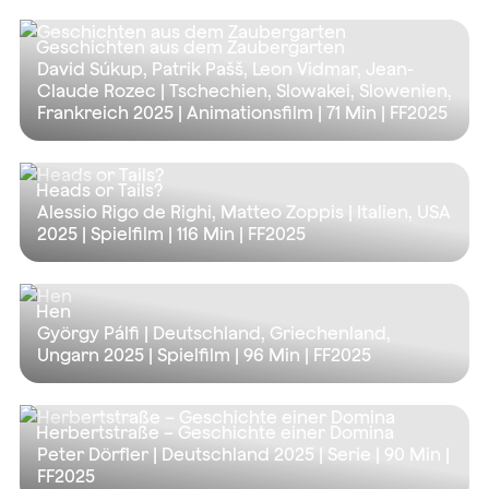
Geschichten aus dem Zaubergarten
David Súkup, Patrik Pašš, Leon Vidmar, Jean-
Claude Rozec | Tschechien, Slowakei, Slowenien,
Frankreich 2025 | Animationsfilm |
71 Min
| FF2025
Heads or Tails?
Alessio Rigo de Righi, Matteo Zoppis | Italien, USA
2025 | Spielfilm |
116 Min
| FF2025
Hen
György Pálfi | Deutschland, Griechenland,
Ungarn 2025 | Spielfilm |
96 Min
| FF2025
Herbertstraße – Geschichte einer Domina
Peter Dörfler | Deutschland 2025 | Serie |
90 Min
|
FF2025