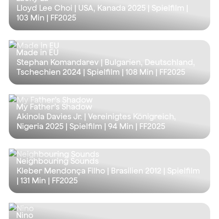
Lloyd Lee Choi | USA, Kanada 2025 | Spielfilm |
103 Min
| FF2025
Made in EU
Stephan Komandarev | Bulgarien, Deutschland,
Tschechien 2024 | Spielfilm |
108 Min
| FF2025
My Father’s Shadow
Akinola Davies Jr. | Vereinigtes Königreich,
Nigeria 2025 | Spielfilm |
94 Min
| FF2025
Neighbouring Sounds
Kleber Mendonça Filho | Brasilien 2012 | Spielfilm
|
131 Min
| FF2025
Nino