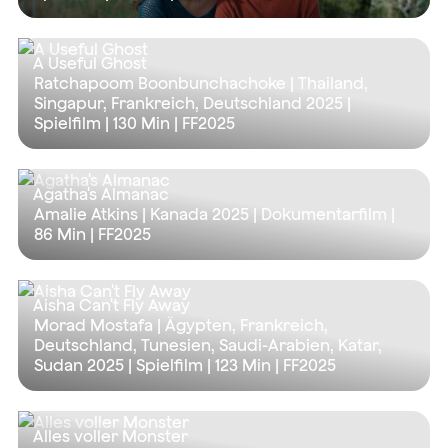
A Useful Ghost
Ratchapoom Boonbunchachoke | Thailand,
Singapur, Frankreich, Deutschland 2025 |
Spielfilm |
130 Min
| FF2025
Agatha's Almanac
Amalie Atkins | Kanada 2025 | Dokumentarfilm |
86 Min
| FF2025
Aisha Can't Fly Away
Morad Mostafa | Ägypten, Frankreich,
Deutschland, Tunesien, Saudi-Arabien, Katar,
Sudan 2025 | Spielfilm |
123 Min
| FF2025
Alles voller Monster