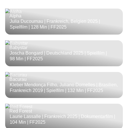
Alpha
Julia Ducournau | Frankreich, Belgien 2025 |
Spielfilm |
128 Min
| FF2025
Babystar
Joscha Bongard | Deutschland 2025 | Spielfilm |
98 Min
| FF2025
Bacurau
Kleber Mendonça Filho, Juliano Dornelles | Brasilien,
Frankreich 2019 | Spielfilm |
132 Min
| FF2025
Red Forest
Laurie Lassalle | Frankreich 2025 | Dokumentarfilm |
104 Min
| FF2025