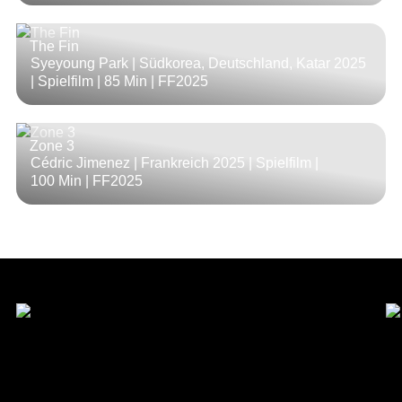
The Fin
Syeyoung Park | Südkorea, Deutschland, Katar 2025
| Spielfilm |
85 Min
| FF2025
Zone 3
Cédric Jimenez | Frankreich 2025 | Spielfilm |
100 Min
| FF2025
Förderer & Hauptpartner