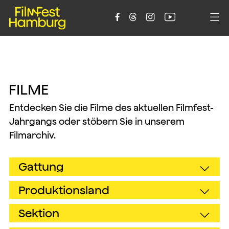





F
I
L
M
E
Entdecken Sie die Filme des aktuellen Filmfest-
Jahrgangs oder stöbern Sie in unserem
Filmarchiv.