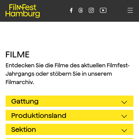





F
I
L
M
E
Entdecken Sie die Filme des aktuellen Filmfest-
Jahrgangs oder stöbern Sie in unserem
Filmarchiv.