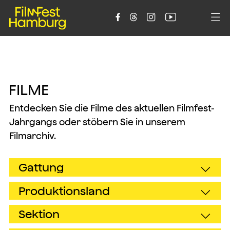





F
I
L
M
E
Entdecken Sie die Filme des aktuellen Filmfest-
Jahrgangs oder stöbern Sie in unserem
Filmarchiv.