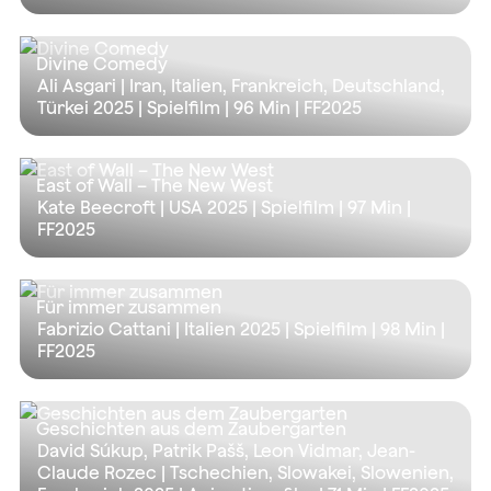
Divine Comedy
Ali Asgari | Iran, Italien, Frankreich, Deutschland,
Türkei 2025 | Spielfilm |
96 Min
| FF2025
East of Wall – The New West
Kate Beecroft | USA 2025 | Spielfilm |
97 Min
|
FF2025
Für immer zusammen
Fabrizio Cattani | Italien 2025 | Spielfilm |
98 Min
|
FF2025
Geschichten aus dem Zaubergarten
David Súkup, Patrik Pašš, Leon Vidmar, Jean-
Claude Rozec | Tschechien, Slowakei, Slowenien,