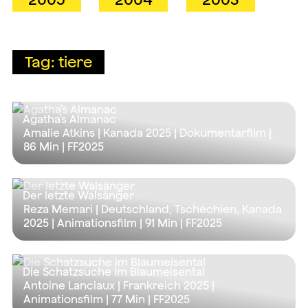
Tag: tiere
Agatha's Almanac
Amalie Atkins | Kanada 2025 | Dokumentarfilm |
86 Min
| FF2025
Der letzte Walsänger
Reza Memari | Deutschland, Tschechien, Kanada
2025 | Animationsfilm |
91 Min
| FF2025
Die Schatzsuche im Blaumeisental
Antoine Lanciaux | Frankreich 2025 |
Animationsfilm |
77 Min
| FF2025