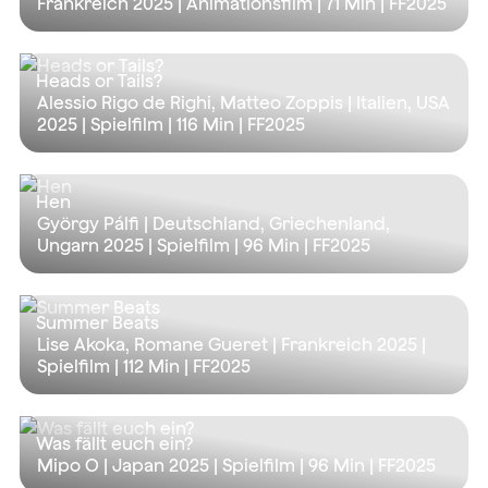
Frankreich 2025 | Animationsfilm |
71 Min
| FF2025
Heads or Tails?
Alessio Rigo de Righi, Matteo Zoppis | Italien, USA
2025 | Spielfilm |
116 Min
| FF2025
Hen
György Pálfi | Deutschland, Griechenland,
Ungarn 2025 | Spielfilm |
96 Min
| FF2025
Summer Beats
Lise Akoka, Romane Gueret | Frankreich 2025 |
Spielfilm |
112 Min
| FF2025
Was fällt euch ein?
Mipo O | Japan 2025 | Spielfilm |
96 Min
| FF2025