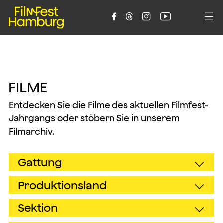





F
I
L
M
E
Entdecken Sie die Filme des aktuellen Filmfest-
Jahrgangs oder stöbern Sie in unserem
Filmarchiv.