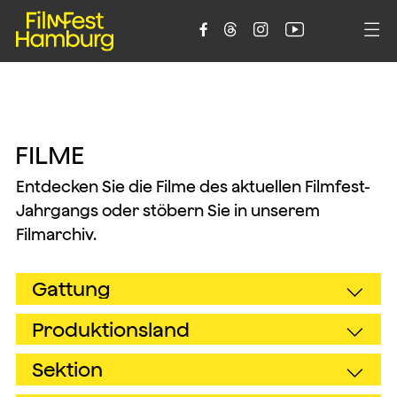





F
I
L
M
E
Entdecken Sie die Filme des aktuellen Filmfest-
Jahrgangs oder stöbern Sie in unserem
Filmarchiv.