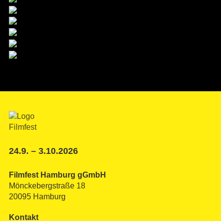
24.9. – 3.10.2026
Filmfest Hamburg gGmbH
Mönckebergstraße 18
20095 Hamburg
Kontakt