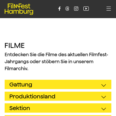





F
I
L
M
E
Entdecken Sie die Filme des aktuellen Filmfest-
Jahrgangs oder stöbern Sie in unserem
Filmarchiv.