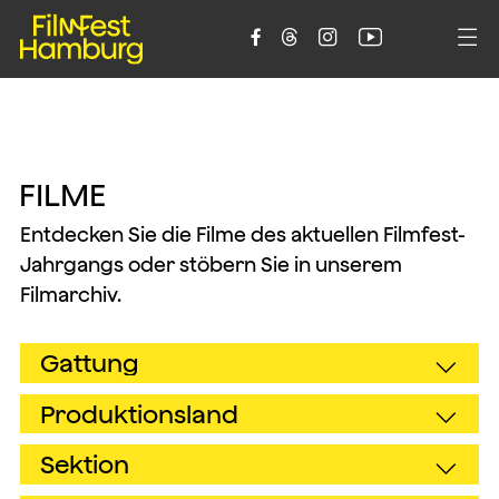





F
I
L
M
E
Entdecken Sie die Filme des aktuellen Filmfest-
Jahrgangs oder stöbern Sie in unserem
Filmarchiv.