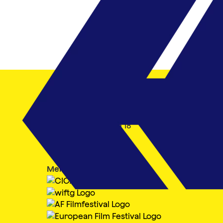
Filmfest Hamburg gGmbH
K
Mönckebergstraße 18
T
20095 Hamburg
i
Member of