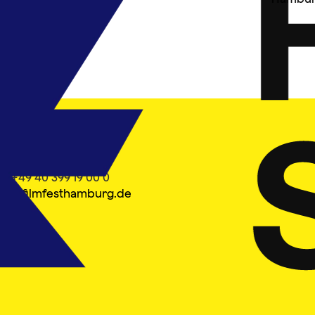
ontakt
el. +49 40 399 19 00 0
nfo@filmfesthamburg.de