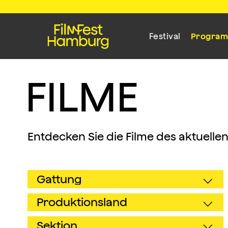
Festival
Progra
F
I
L
M
E
Entdecken Sie die Filme des aktuelle