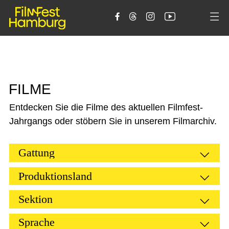





F
I
L
M
E
Entdecken Sie die Filme des aktuellen Filmfest-
Jahrgangs oder stöbern Sie in unserem Filmarchiv.