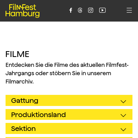





F
I
L
M
E
Entdecken Sie die Filme des aktuellen Filmfest-
Jahrgangs oder stöbern Sie in unserem
Filmarchiv.