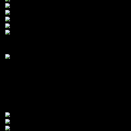
24.9. – 3.10.2026
Filmfest Hamburg gGmbH
Mönckebergstraße 18
20095 Hamburg
Kontakt
Tel. +49 40 399 19 00 0
info@filmfesthamburg.de
Member of