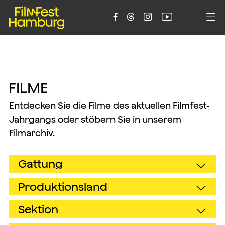





F
I
L
M
E
Entdecken Sie die Filme des aktuellen Filmfest-
Jahrgangs oder stöbern Sie in unserem
Filmarchiv.