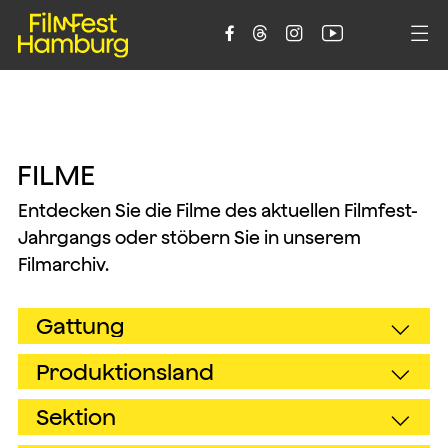





F
I
L
M
E
Entdecken Sie die Filme des aktuellen Filmfest-
Jahrgangs oder stöbern Sie in unserem
Filmarchiv.