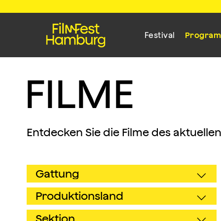
Festival
Progra
F
I
L
M
E
Entdecken Sie die Filme des aktuelle