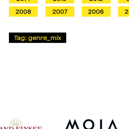
2008
2007
2006
2
Tag: genre_mix