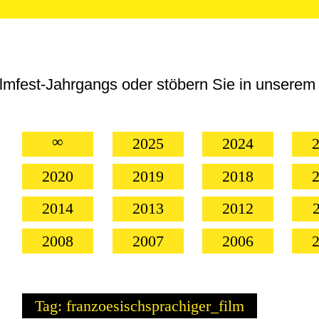
m
Industry
Junior
Partner
lmfest-Jahrgangs oder stöbern Sie in unserem 
∞
2025
2024
2020
2019
2018
2014
2013
2012
2008
2007
2006
Tag: franzoesischsprachiger_film