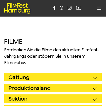





F
I
L
M
E
Entdecken Sie die Filme des aktuellen Filmfest-
Jahrgangs oder stöbern Sie in unserem
Filmarchiv.