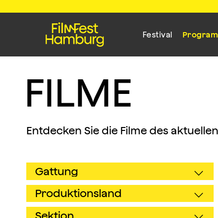
Festival
Progra
F
I
L
M
E
Entdecken Sie die Filme des aktuelle