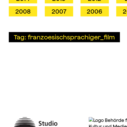
2008
2007
2006
2
Tag: franzoesischsprachiger_film