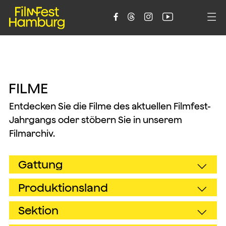





F
I
L
M
E
Entdecken Sie die Filme des aktuellen Filmfest-
Jahrgangs oder stöbern Sie in unserem
Filmarchiv.