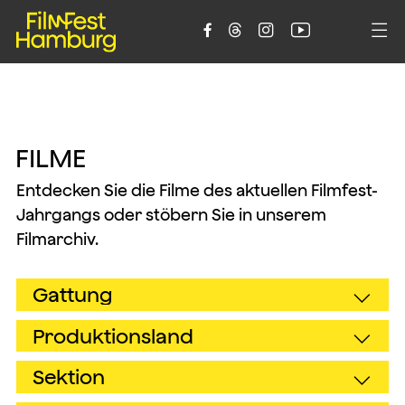





F
I
L
M
E
Entdecken Sie die Filme des aktuellen Filmfest-
Jahrgangs oder stöbern Sie in unserem
Filmarchiv.