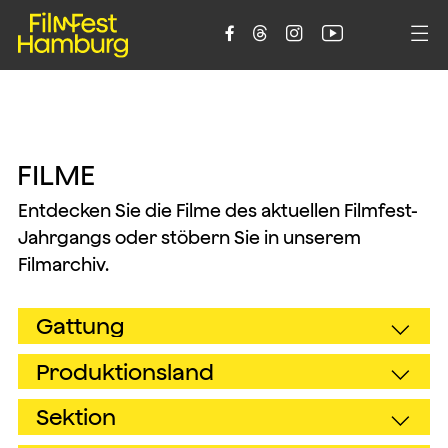





F
I
L
M
E
Entdecken Sie die Filme des aktuellen Filmfest-
Jahrgangs oder stöbern Sie in unserem
Filmarchiv.