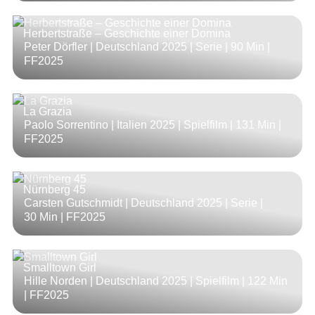
Herbertstraße – Geschichte einer Domina
Peter Dörfler | Deutschland 2025 | Serie |
90 Min
|
FF2025
La Grazia
Paolo Sorrentino | Italien 2025 | Spielfilm |
131 Min
|
FF2025
Nürnberg 45
Carsten Gutschmidt | Deutschland 2025 | Serie |
30 Min
| FF2025
Smalltown Girl
Hille Norden | Deutschland 2025 | Spielfilm |
122 Min
| FF2025