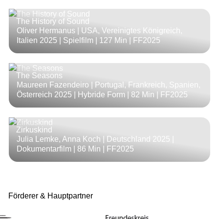
The History of Sound
Oliver Hermanus | USA, Vereinigtes Königreich,
Italien 2025 | Spielfilm |
127 Min
| FF2025
The Seasons
Maureen Fazendeiro | Portugal, Frankreich, Spanien,
Österreich 2025 | Hybride Form |
82 Min
| FF2025
Zirkuskind
Julia Lemke, Anna Koch | Deutschland 2025 |
Dokumentarfilm |
86 Min
| FF2025
Förderer & Hauptpartner