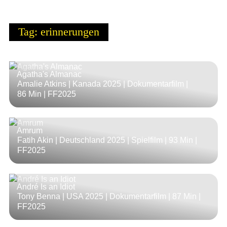
Tag: erinnerungen
Agatha's Almanac
Amalie Atkins | Kanada 2025 | Dokumentarfilm |
86 Min
| FF2025
Amrum
Fatih Akin | Deutschland 2025 | Spielfilm |
93 Min
|
FF2025
André Is an Idiot
Tony Benna | USA 2025 | Dokumentarfilm |
87 Min
|
FF2025