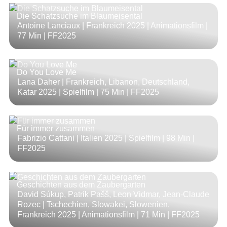
Die Schatzsuche im Blaumeisental
Antoine Lanciaux | Frankreich 2025 | Animationsfilm |
77 Min
| FF2025
Do You Love Me
Lana Daher | Frankreich, Libanon, Deutschland,
Katar 2025 | Spielfilm |
75 Min
| FF2025
Für immer zusammen
Fabrizio Cattani | Italien 2025 | Spielfilm |
98 Min
|
FF2025
Geschichten aus dem Zaubergarten
David Súkup, Patrik Pašš, Leon Vidmar, Jean-Claude
Rozec | Tschechien, Slowakei, Slowenien,
Frankreich 2025 | Animationsfilm |
71 Min
| FF2025