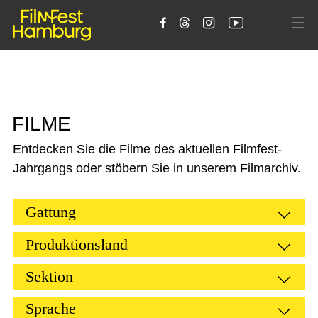





F
I
L
M
E
Entdecken Sie die Filme des aktuellen Filmfest-
Jahrgangs oder stöbern Sie in unserem Filmarchiv.