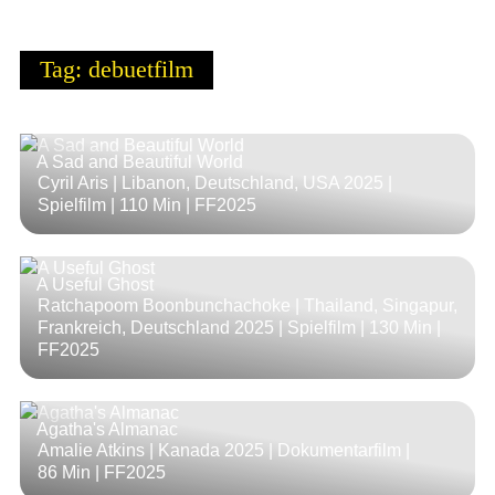
Tag: debuetfilm
A Sad and Beautiful World
Cyril Aris | Libanon, Deutschland, USA 2025 |
Spielfilm |
110 Min
| FF2025
A Useful Ghost
Ratchapoom Boonbunchachoke | Thailand, Singapur,
Frankreich, Deutschland 2025 | Spielfilm |
130 Min
|
FF2025
Agatha's Almanac
Amalie Atkins | Kanada 2025 | Dokumentarfilm |
86 Min
| FF2025