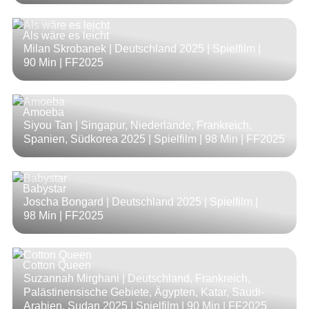
Als wäre es leicht
Milan Skrobanek | Deutschland 2025 | Spielfilm |
90 Min
| FF2025
Amoeba
Siyou Tan | Singapur, Niederlande, Frankreich,
Spanien, Südkorea 2025 | Spielfilm |
98 Min
| FF2025
Babystar
Joscha Bongard | Deutschland 2025 | Spielfilm |
98 Min
| FF2025
Cotton Queen
Suzannah Mirghani | Deutschland, Frankreich,
Palästinensische Gebiete, Ägypten, Katar, Saudi-
Arabien, Sudan 2025 | Spielfilm |
90 Min
| FF2025