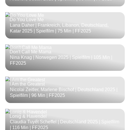
Do You Love Me
Lana Daher | Frankreich, Libanon, Deutschland,
Katar 2025 | Spielfilm |
75 Min
| FF2025
Don't Call Me Mama
Nina Knag | Norwegen 2025 | Spielfilm |
105 Min
|
FF2025
I Am the Greatest
Nicolai Zeitler, Marlene Bischof | Deutschland 2025 |
Spielfilm |
96 Min
| FF2025
Lonig & Havendel
Claudia Tuyết Scheffel | Deutschland 2025 | Spielfilm
|
116 Min
| FF2025