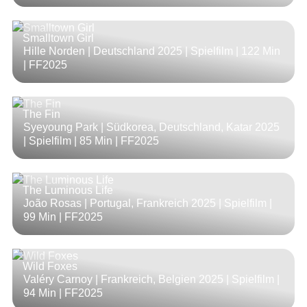
Smalltown Girl
Hille Norden | Deutschland 2025 | Spielfilm |
122 Min
| FF2025
The Fin
Syeyoung Park | Südkorea, Deutschland, Katar 2025
| Spielfilm |
85 Min
| FF2025
The Luminous Life
João Rosas | Portugal, Frankreich 2025 | Spielfilm |
99 Min
| FF2025
Wild Foxes
Valéry Carnoy | Frankreich, Belgien 2025 | Spielfilm |
94 Min
| FF2025