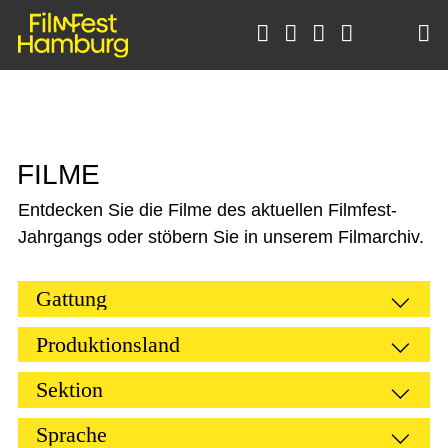





F
I
L
M
E
Entdecken Sie die Filme des aktuellen Filmfest-
Jahrgangs oder stöbern Sie in unserem Filmarchiv.