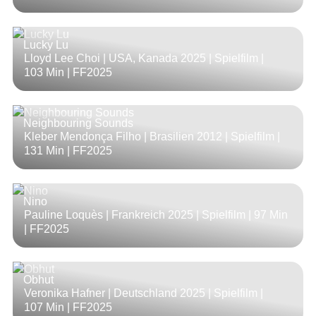
Lucky Lu
Lloyd Lee Choi | USA, Kanada 2025 | Spielfilm |
103 Min
| FF2025
Neighbouring Sounds
Kleber Mendonça Filho | Brasilien 2012 | Spielfilm |
131 Min
| FF2025
Nino
Pauline Loquès | Frankreich 2025 | Spielfilm |
97 Min
| FF2025
Obhut
Veronika Hafner | Deutschland 2025 | Spielfilm |
107 Min
| FF2025