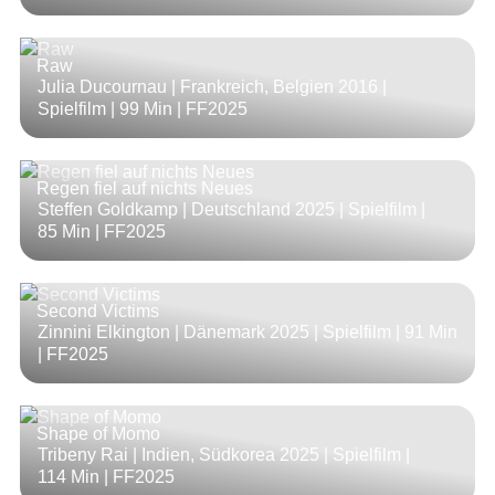
Raw
Julia Ducournau | Frankreich, Belgien 2016 |
Spielfilm |
99 Min
| FF2025
Regen fiel auf nichts Neues
Steffen Goldkamp | Deutschland 2025 | Spielfilm |
85 Min
| FF2025
Second Victims
Zinnini Elkington | Dänemark 2025 | Spielfilm |
91 Min
| FF2025
Shape of Momo
Tribeny Rai | Indien, Südkorea 2025 | Spielfilm |
114 Min
| FF2025