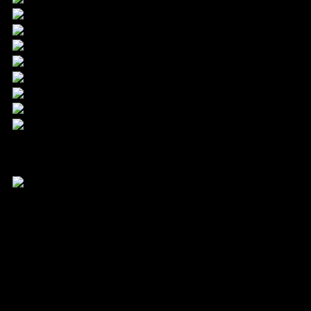
24.9. – 3.10.2026
Filmfest Hamburg gGmbH
Mönckebergstraße 18
20095 Hamburg
Kontakt
Tel. +49 40 399 19 00 0
info@filmfesthamburg.de
Member of