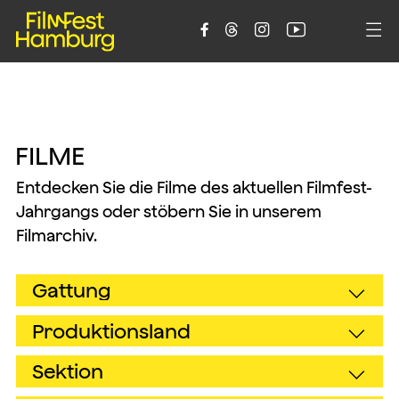





F
I
L
M
E
Entdecken Sie die Filme des aktuellen Filmfest-
Jahrgangs oder stöbern Sie in unserem
Filmarchiv.