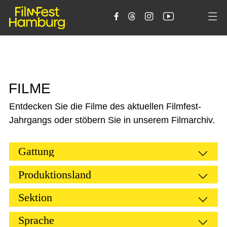





F
I
L
M
E
Entdecken Sie die Filme des aktuellen Filmfest-
Jahrgangs oder stöbern Sie in unserem Filmarchiv.