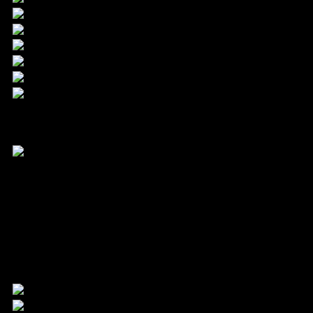
24.9. – 3.10.2026
Filmfest Hamburg gGmbH
Mönckebergstraße 18
20095 Hamburg
Kontakt
Tel. +49 40 399 19 00 0
info@filmfesthamburg.de
Member of