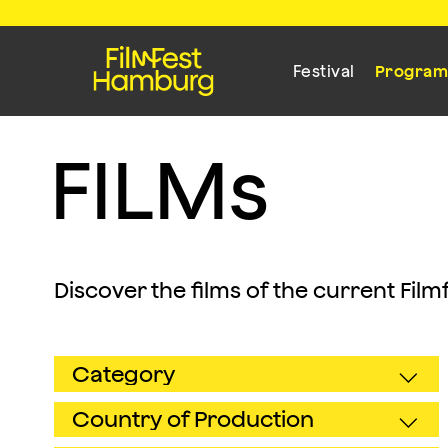
Festival
Progra
F
I
L
M
s
Discover the films of the current Fil