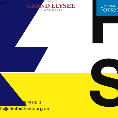
ontakt
el. +49 40 399 19 00 0
nfo@filmfesthamburg.de