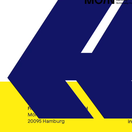
Filmfest Hamburg gGmbH
K
Mönckebergstraße 18
T
20095 Hamburg
i